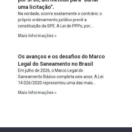
uma licitação”.
Na verdade, ocorre exatamente o contrário: o
próprio ordenamento jurídico prevê a
constituição da SPE. A Lei de PPPs, por
exemplo, determina que o parceiro privado
Mais Informações »
constitua uma SPE para implantar e gerir o
empreendimento. Ou seja, a suposta “fraude à
licitação” é um requisito legal da operação. Na
Os avanços e os desafios do Marco
Lei de Concessões, a figura é facultativa e
sujeita a uma escolha racional de projeto a
Legal do Saneamento no Brasil
projeto.
Em julho de 2026, o Marco Legal do
Saneamento Básico completa seis anos. A Lei
14.026/2020 representou uma das mais
relevantes reformas institucionais do setor ao
Mais Informações »
estabelecer metas claras para a
universalização dos serviços, ampliar a
participação da iniciativa privada, fortalecer o
papel regulador da Agência Nacional de Águas
e Saneamento Básico (ANA) e criar
mecanismos voltados à segurança jurídica dos