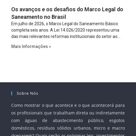
figura é facultativa e sujeita a uma escolha racional de
Os avanços e os desafios do Marco Legal do
projeto a projeto.
Saneamento no Brasil
Em julho de 2026, o Marco Legal do Saneamento Básico
completa seis anos. A Lei 14.026/2020 representou uma
das mais relevantes reformas institucionais do setor ao
estabelecer metas claras para a universalização dos
Mais Informações »
serviços, ampliar a participação da iniciativa privada,
fortalecer o papel regulador da Agência Nacional de Águas
e Saneamento Básico (ANA) e criar mecanismos voltados
à segurança jurídica dos contratos.
Sobre Nós
Como mostrar o que acontece e o que acontecerá para
os profissionais que trabalham direta ou indiretamente
com águas de abastecimento público, esgotos
domésticos, resíduos sólidos urbanos, micro e macro
drenagem? Quais serão as próximas leis, investimentos