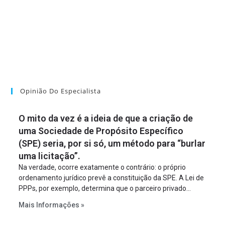
Opinião Do Especialista
O mito da vez é a ideia de que a criação de
uma Sociedade de Propósito Específico
(SPE) seria, por si só, um método para “burlar
uma licitação”.
Na verdade, ocorre exatamente o contrário: o próprio
ordenamento jurídico prevê a constituição da SPE. A Lei de
PPPs, por exemplo, determina que o parceiro privado
constitua uma SPE para implantar e gerir o
Mais Informações »
empreendimento. Ou seja, a suposta “fraude à licitação” é
um requisito legal da operação. Na Lei de Concessões, a