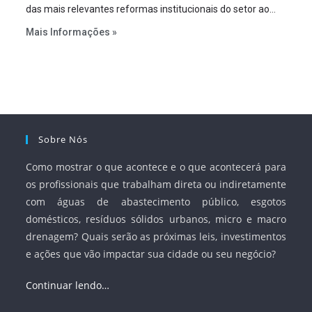
das mais relevantes reformas institucionais do setor ao
estabelecer metas claras para a universalização dos
Mais Informações »
serviços, ampliar a participação da iniciativa privada,
fortalecer o papel regulador da Agência Nacional de Águas
e Saneamento Básico (ANA) e criar mecanismos voltados
à segurança jurídica dos contratos.
Sobre Nós
Como mostrar o que acontece e o que acontecerá para
os profissionais que trabalham direta ou indiretamente
com águas de abastecimento público, esgotos
domésticos, resíduos sólidos urbanos, micro e macro
drenagem? Quais serão as próximas leis, investimentos
e ações que vão impactar sua cidade ou seu negócio?
Continuar lendo…