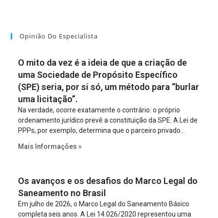
Opinião Do Especialista
O mito da vez é a ideia de que a criação de
uma Sociedade de Propósito Específico
(SPE) seria, por si só, um método para “burlar
uma licitação”.
Na verdade, ocorre exatamente o contrário: o próprio
ordenamento jurídico prevê a constituição da SPE. A Lei de
PPPs, por exemplo, determina que o parceiro privado
constitua uma SPE para implantar e gerir o
Mais Informações »
empreendimento. Ou seja, a suposta “fraude à licitação” é
um requisito legal da operação. Na Lei de Concessões, a
figura é facultativa e sujeita a uma escolha racional de
Os avanços e os desafios do Marco Legal do
projeto a projeto.
Saneamento no Brasil
Em julho de 2026, o Marco Legal do Saneamento Básico
completa seis anos. A Lei 14.026/2020 representou uma