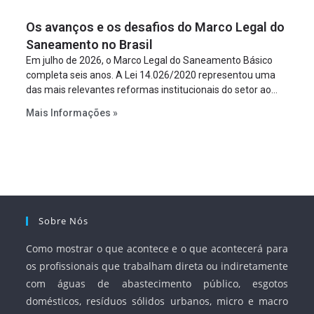
figura é facultativa e sujeita a uma escolha racional de
Os avanços e os desafios do Marco Legal do
projeto a projeto.
Saneamento no Brasil
Em julho de 2026, o Marco Legal do Saneamento Básico
completa seis anos. A Lei 14.026/2020 representou uma
das mais relevantes reformas institucionais do setor ao
estabelecer metas claras para a universalização dos
Mais Informações »
serviços, ampliar a participação da iniciativa privada,
fortalecer o papel regulador da Agência Nacional de Águas
e Saneamento Básico (ANA) e criar mecanismos voltados
à segurança jurídica dos contratos.
Sobre Nós
Como mostrar o que acontece e o que acontecerá para
os profissionais que trabalham direta ou indiretamente
com águas de abastecimento público, esgotos
domésticos, resíduos sólidos urbanos, micro e macro