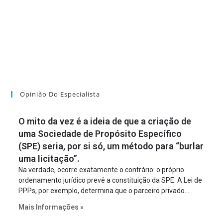
Opinião Do Especialista
O mito da vez é a ideia de que a criação de
uma Sociedade de Propósito Específico
(SPE) seria, por si só, um método para “burlar
uma licitação”.
Na verdade, ocorre exatamente o contrário: o próprio
ordenamento jurídico prevê a constituição da SPE. A Lei de
PPPs, por exemplo, determina que o parceiro privado
constitua uma SPE para implantar e gerir o
Mais Informações »
empreendimento. Ou seja, a suposta “fraude à licitação” é
um requisito legal da operação. Na Lei de Concessões, a