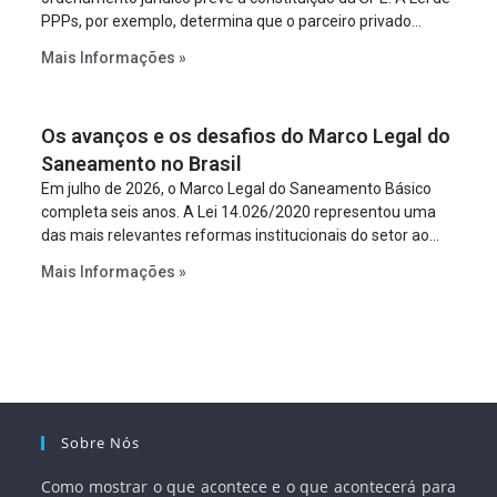
PPPs, por exemplo, determina que o parceiro privado
constitua uma SPE para implantar e gerir o
Mais Informações »
empreendimento. Ou seja, a suposta “fraude à licitação” é
um requisito legal da operação. Na Lei de Concessões, a
figura é facultativa e sujeita a uma escolha racional de
Os avanços e os desafios do Marco Legal do
projeto a projeto.
Saneamento no Brasil
Em julho de 2026, o Marco Legal do Saneamento Básico
completa seis anos. A Lei 14.026/2020 representou uma
das mais relevantes reformas institucionais do setor ao
estabelecer metas claras para a universalização dos
Mais Informações »
serviços, ampliar a participação da iniciativa privada,
fortalecer o papel regulador da Agência Nacional de Águas
e Saneamento Básico (ANA) e criar mecanismos voltados
à segurança jurídica dos contratos.
Sobre Nós
Como mostrar o que acontece e o que acontecerá para