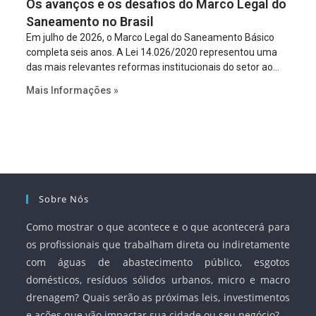
Os avanços e os desafios do Marco Legal do
projeto a projeto.
Saneamento no Brasil
Em julho de 2026, o Marco Legal do Saneamento Básico
completa seis anos. A Lei 14.026/2020 representou uma
das mais relevantes reformas institucionais do setor ao
estabelecer metas claras para a universalização dos
Mais Informações »
serviços, ampliar a participação da iniciativa privada,
fortalecer o papel regulador da Agência Nacional de Águas
e Saneamento Básico (ANA) e criar mecanismos voltados
à segurança jurídica dos contratos.
Sobre Nós
Como mostrar o que acontece e o que acontecerá para
os profissionais que trabalham direta ou indiretamente
com águas de abastecimento público, esgotos
domésticos, resíduos sólidos urbanos, micro e macro
drenagem? Quais serão as próximas leis, investimentos
e ações que vão impactar sua cidade ou seu negócio?