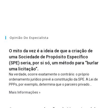
Opinião Do Especialista
O mito da vez é a ideia de que a criação de
uma Sociedade de Propósito Específico
(SPE) seria, por si só, um método para “burlar
uma licitação”.
Na verdade, ocorre exatamente o contrário: o próprio
ordenamento jurídico prevê a constituição da SPE. A Lei de
PPPs, por exemplo, determina que o parceiro privado
constitua uma SPE para implantar e gerir o
Mais Informações »
empreendimento. Ou seja, a suposta “fraude à licitação” é
um requisito legal da operação. Na Lei de Concessões, a
figura é facultativa e sujeita a uma escolha racional de