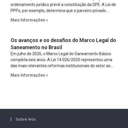
ordenamento jurídico prevê a constituição da SPE. A Lei de
PPPs, por exemplo, determina que o parceiro privado
constitua uma SPE para implantar e gerir o
Mais Informações »
empreendimento. Ou seja, a suposta “fraude à licitação” é
um requisito legal da operação. Na Lei de Concessões, a
figura é facultativa e sujeita a uma escolha racional de
Os avanços e os desafios do Marco Legal do
projeto a projeto.
Saneamento no Brasil
Em julho de 2026, o Marco Legal do Saneamento Básico
completa seis anos. A Lei 14.026/2020 representou uma
das mais relevantes reformas institucionais do setor ao
estabelecer metas claras para a universalização dos
Mais Informações »
serviços, ampliar a participação da iniciativa privada,
fortalecer o papel regulador da Agência Nacional de Águas
e Saneamento Básico (ANA) e criar mecanismos voltados
à segurança jurídica dos contratos.
Sobre Nós