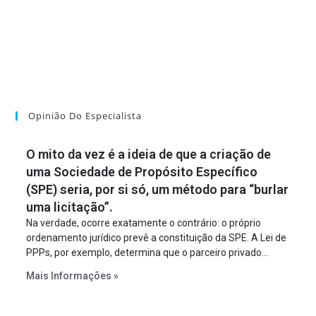
Opinião Do Especialista
O mito da vez é a ideia de que a criação de
uma Sociedade de Propósito Específico
(SPE) seria, por si só, um método para “burlar
uma licitação”.
Na verdade, ocorre exatamente o contrário: o próprio
ordenamento jurídico prevê a constituição da SPE. A Lei de
PPPs, por exemplo, determina que o parceiro privado
constitua uma SPE para implantar e gerir o
Mais Informações »
empreendimento. Ou seja, a suposta “fraude à licitação” é
um requisito legal da operação. Na Lei de Concessões, a
figura é facultativa e sujeita a uma escolha racional de