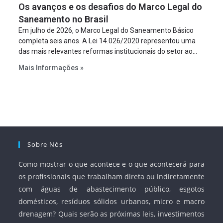
Os avanços e os desafios do Marco Legal do
projeto a projeto.
Saneamento no Brasil
Em julho de 2026, o Marco Legal do Saneamento Básico
completa seis anos. A Lei 14.026/2020 representou uma
das mais relevantes reformas institucionais do setor ao
estabelecer metas claras para a universalização dos
Mais Informações »
serviços, ampliar a participação da iniciativa privada,
fortalecer o papel regulador da Agência Nacional de Águas
e Saneamento Básico (ANA) e criar mecanismos voltados
à segurança jurídica dos contratos.
Sobre Nós
Como mostrar o que acontece e o que acontecerá para
os profissionais que trabalham direta ou indiretamente
com águas de abastecimento público, esgotos
domésticos, resíduos sólidos urbanos, micro e macro
drenagem? Quais serão as próximas leis, investimentos