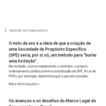
Opinião Do Especialista
O mito da vez é a ideia de que a criação de
uma Sociedade de Propósito Específico
(SPE) seria, por si só, um método para “burlar
uma licitação”.
Na verdade, ocorre exatamente o contrário: o próprio
ordenamento jurídico prevê a constituição da SPE. A Lei de
PPPs, por exemplo, determina que o parceiro privado
constitua uma SPE para implantar e gerir o
Mais Informações »
empreendimento. Ou seja, a suposta “fraude à licitação” é
um requisito legal da operação. Na Lei de Concessões, a
figura é facultativa e sujeita a uma escolha racional de
Os avanços e os desafios do Marco Legal do
projeto a projeto.