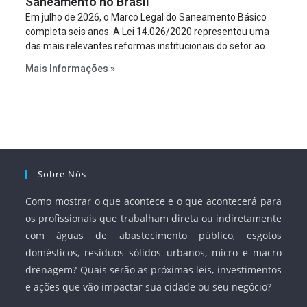
Saneamento no Brasil
Em julho de 2026, o Marco Legal do Saneamento Básico
completa seis anos. A Lei 14.026/2020 representou uma
das mais relevantes reformas institucionais do setor ao
estabelecer metas claras para a universalização dos
Mais Informações »
serviços, ampliar a participação da iniciativa privada,
fortalecer o papel regulador da Agência Nacional de Águas
e Saneamento Básico (ANA) e criar mecanismos voltados
à segurança jurídica dos contratos.
Sobre Nós
Como mostrar o que acontece e o que acontecerá para
os profissionais que trabalham direta ou indiretamente
com águas de abastecimento público, esgotos
domésticos, resíduos sólidos urbanos, micro e macro
drenagem? Quais serão as próximas leis, investimentos
e ações que vão impactar sua cidade ou seu negócio?