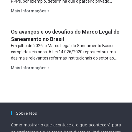
PPPs, por exemplo, determina que o parceiro privado
constitua uma SPE para implantar e gerir o
Mais Informações »
empreendimento. Ou seja, a suposta “fraude à licitação” é
um requisito legal da operação. Na Lei de Concessões, a
figura é facultativa e sujeita a uma escolha racional de
Os avanços e os desafios do Marco Legal do
projeto a projeto.
Saneamento no Brasil
Em julho de 2026, o Marco Legal do Saneamento Básico
completa seis anos. A Lei 14.026/2020 representou uma
das mais relevantes reformas institucionais do setor ao
estabelecer metas claras para a universalização dos
Mais Informações »
serviços, ampliar a participação da iniciativa privada,
fortalecer o papel regulador da Agência Nacional de Águas
e Saneamento Básico (ANA) e criar mecanismos voltados
à segurança jurídica dos contratos.
Sobre Nós
Como mostrar o que acontece e o que acontecerá para