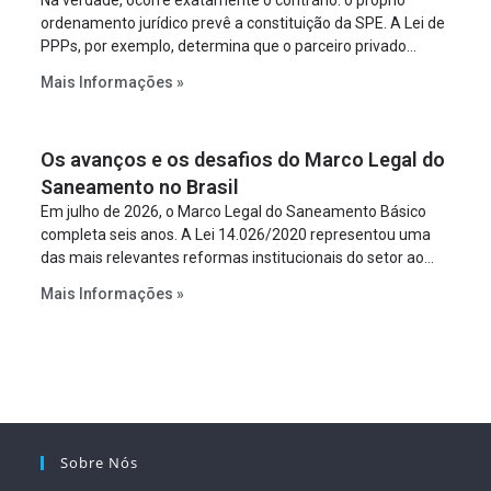
Na verdade, ocorre exatamente o contrário: o próprio
ordenamento jurídico prevê a constituição da SPE. A Lei de
PPPs, por exemplo, determina que o parceiro privado
constitua uma SPE para implantar e gerir o
Mais Informações »
empreendimento. Ou seja, a suposta “fraude à licitação” é
um requisito legal da operação. Na Lei de Concessões, a
figura é facultativa e sujeita a uma escolha racional de
Os avanços e os desafios do Marco Legal do
projeto a projeto.
Saneamento no Brasil
Em julho de 2026, o Marco Legal do Saneamento Básico
completa seis anos. A Lei 14.026/2020 representou uma
das mais relevantes reformas institucionais do setor ao
estabelecer metas claras para a universalização dos
Mais Informações »
serviços, ampliar a participação da iniciativa privada,
fortalecer o papel regulador da Agência Nacional de Águas
e Saneamento Básico (ANA) e criar mecanismos voltados
à segurança jurídica dos contratos.
Sobre Nós