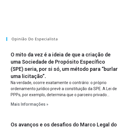
Opinião Do Especialista
O mito da vez é a ideia de que a criação de
uma Sociedade de Propósito Específico
(SPE) seria, por si só, um método para “burlar
uma licitação”.
Na verdade, ocorre exatamente o contrário: o próprio
ordenamento jurídico prevê a constituição da SPE. A Lei de
PPPs, por exemplo, determina que o parceiro privado
constitua uma SPE para implantar e gerir o
Mais Informações »
empreendimento. Ou seja, a suposta “fraude à licitação” é
um requisito legal da operação. Na Lei de Concessões, a
figura é facultativa e sujeita a uma escolha racional de
Os avanços e os desafios do Marco Legal do
projeto a projeto.