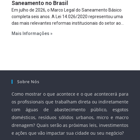
Saneamento no Brasil
Em julho de 2026, o Marco Legal do Saneamento Básico
completa seis anos. A Lei 14.026/2020 representou uma
das mais relevantes reformas institucionais do setor ao
estabelecer metas claras para a universalização dos
Mais Informações »
serviços, ampliar a participação da iniciativa privada,
fortalecer o papel regulador da Agência Nacional de Águas
e Saneamento Básico (ANA) e criar mecanismos voltados
à segurança jurídica dos contratos.
Sobre Nós
Como mostrar o que acontece e o que acontecerá para
os profissionais que trabalham direta ou indiretamente
com águas de abastecimento público, esgotos
domésticos, resíduos sólidos urbanos, micro e macro
drenagem? Quais serão as próximas leis, investimentos
e ações que vão impactar sua cidade ou seu negócio?