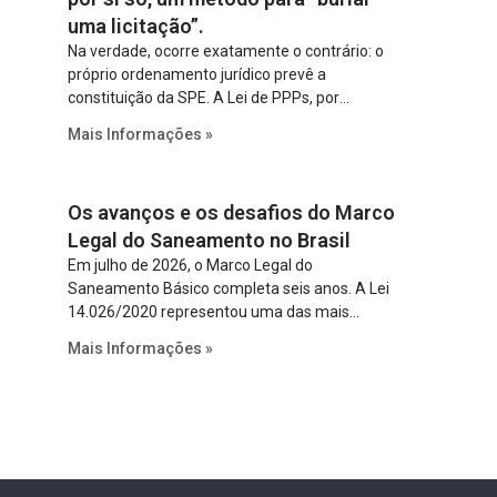
uma licitação”.
Na verdade, ocorre exatamente o contrário: o
próprio ordenamento jurídico prevê a
constituição da SPE. A Lei de PPPs, por
exemplo, determina que o parceiro privado
Mais Informações »
constitua uma SPE para implantar e gerir o
empreendimento. Ou seja, a suposta “fraude à
licitação” é um requisito legal da operação. Na
Os avanços e os desafios do Marco
Lei de Concessões, a figura é facultativa e
sujeita a uma escolha racional de projeto a
Legal do Saneamento no Brasil
projeto.
Em julho de 2026, o Marco Legal do
Saneamento Básico completa seis anos. A Lei
14.026/2020 representou uma das mais
relevantes reformas institucionais do setor ao
Mais Informações »
estabelecer metas claras para a
universalização dos serviços, ampliar a
participação da iniciativa privada, fortalecer o
papel regulador da Agência Nacional de Águas
e Saneamento Básico (ANA) e criar
mecanismos voltados à segurança jurídica dos