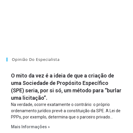
Opinião Do Especialista
O mito da vez é a ideia de que a criação de
uma Sociedade de Propósito Específico
(SPE) seria, por si só, um método para “burlar
uma licitação”.
Na verdade, ocorre exatamente o contrário: o próprio
ordenamento jurídico prevê a constituição da SPE. A Lei de
PPPs, por exemplo, determina que o parceiro privado
constitua uma SPE para implantar e gerir o
Mais Informações »
empreendimento. Ou seja, a suposta “fraude à licitação” é