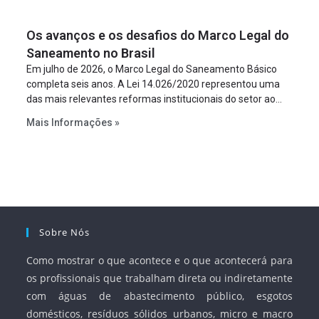
um requisito legal da operação. Na Lei de Concessões, a
figura é facultativa e sujeita a uma escolha racional de
Os avanços e os desafios do Marco Legal do
projeto a projeto.
Saneamento no Brasil
Em julho de 2026, o Marco Legal do Saneamento Básico
completa seis anos. A Lei 14.026/2020 representou uma
das mais relevantes reformas institucionais do setor ao
estabelecer metas claras para a universalização dos
Mais Informações »
serviços, ampliar a participação da iniciativa privada,
fortalecer o papel regulador da Agência Nacional de Águas
e Saneamento Básico (ANA) e criar mecanismos voltados
à segurança jurídica dos contratos.
Sobre Nós
Como mostrar o que acontece e o que acontecerá para
os profissionais que trabalham direta ou indiretamente
com águas de abastecimento público, esgotos
domésticos, resíduos sólidos urbanos, micro e macro