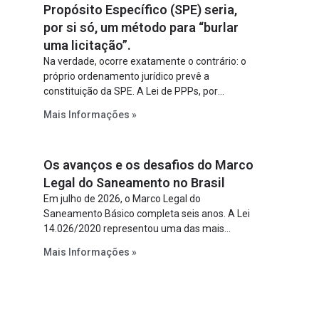
Propósito Específico (SPE) seria,
por si só, um método para “burlar
uma licitação”.
Na verdade, ocorre exatamente o contrário: o
próprio ordenamento jurídico prevê a
constituição da SPE. A Lei de PPPs, por
exemplo, determina que o parceiro privado
Mais Informações »
constitua uma SPE para implantar e gerir o
empreendimento. Ou seja, a suposta “fraude à
licitação” é um requisito legal da operação. Na
Os avanços e os desafios do Marco
Lei de Concessões, a figura é facultativa e
sujeita a uma escolha racional de projeto a
Legal do Saneamento no Brasil
projeto.
Em julho de 2026, o Marco Legal do
Saneamento Básico completa seis anos. A Lei
14.026/2020 representou uma das mais
relevantes reformas institucionais do setor ao
Mais Informações »
estabelecer metas claras para a
universalização dos serviços, ampliar a
participação da iniciativa privada, fortalecer o
papel regulador da Agência Nacional de Águas
e Saneamento Básico (ANA) e criar