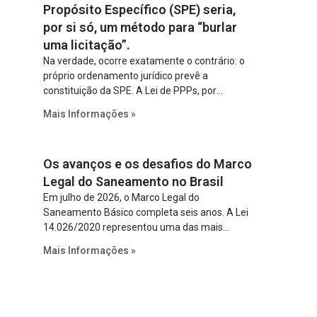
Propósito Específico (SPE) seria,
por si só, um método para “burlar
uma licitação”.
Na verdade, ocorre exatamente o contrário: o
próprio ordenamento jurídico prevê a
constituição da SPE. A Lei de PPPs, por
exemplo, determina que o parceiro privado
Mais Informações »
constitua uma SPE para implantar e gerir o
empreendimento. Ou seja, a suposta “fraude à
licitação” é um requisito legal da operação. Na
Os avanços e os desafios do Marco
Lei de Concessões, a figura é facultativa e
sujeita a uma escolha racional de projeto a
Legal do Saneamento no Brasil
projeto.
Em julho de 2026, o Marco Legal do
Saneamento Básico completa seis anos. A Lei
14.026/2020 representou uma das mais
relevantes reformas institucionais do setor ao
Mais Informações »
estabelecer metas claras para a
universalização dos serviços, ampliar a
participação da iniciativa privada, fortalecer o
papel regulador da Agência Nacional de Águas
e Saneamento Básico (ANA) e criar