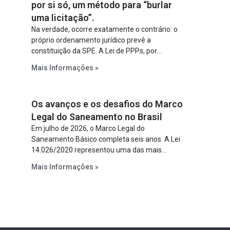
por si só, um método para “burlar
uma licitação”.
Na verdade, ocorre exatamente o contrário: o
próprio ordenamento jurídico prevê a
constituição da SPE. A Lei de PPPs, por
exemplo, determina que o parceiro privado
Mais Informações »
constitua uma SPE para implantar e gerir o
empreendimento. Ou seja, a suposta “fraude à
licitação” é um requisito legal da operação. Na
Os avanços e os desafios do Marco
Lei de Concessões, a figura é facultativa e
sujeita a uma escolha racional de projeto a
Legal do Saneamento no Brasil
projeto.
Em julho de 2026, o Marco Legal do
Saneamento Básico completa seis anos. A Lei
14.026/2020 representou uma das mais
relevantes reformas institucionais do setor ao
Mais Informações »
estabelecer metas claras para a
universalização dos serviços, ampliar a
participação da iniciativa privada, fortalecer o
papel regulador da Agência Nacional de Águas
e Saneamento Básico (ANA) e criar
mecanismos voltados à segurança jurídica dos