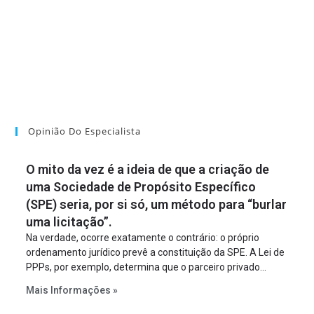
Opinião Do Especialista
O mito da vez é a ideia de que a criação de
uma Sociedade de Propósito Específico
(SPE) seria, por si só, um método para “burlar
uma licitação”.
Na verdade, ocorre exatamente o contrário: o próprio
ordenamento jurídico prevê a constituição da SPE. A Lei de
PPPs, por exemplo, determina que o parceiro privado
constitua uma SPE para implantar e gerir o
Mais Informações »
empreendimento. Ou seja, a suposta “fraude à licitação” é
um requisito legal da operação. Na Lei de Concessões, a