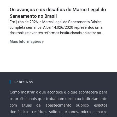
figura é facultativa e sujeita a uma escolha racional de
Os avanços e os desafios do Marco Legal do
projeto a projeto.
Saneamento no Brasil
Em julho de 2026, o Marco Legal do Saneamento Básico
completa seis anos. A Lei 14.026/2020 representou uma
das mais relevantes reformas institucionais do setor ao
estabelecer metas claras para a universalização dos
Mais Informações »
serviços, ampliar a participação da iniciativa privada,
fortalecer o papel regulador da Agência Nacional de Águas
e Saneamento Básico (ANA) e criar mecanismos voltados
à segurança jurídica dos contratos.
Sobre Nós
Como mostrar o que acontece e o que acontecerá para
os profissionais que trabalham direta ou indiretamente
com águas de abastecimento público, esgotos
domésticos, resíduos sólidos urbanos, micro e macro