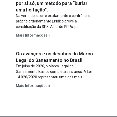
por si só, um método para “burlar
uma licitação”.
Na verdade, ocorre exatamente o contrário: o
próprio ordenamento jurídico prevê a
constituição da SPE. A Lei de PPPs, por
exemplo, determina que o parceiro privado
Mais Informações »
constitua uma SPE para implantar e gerir o
empreendimento. Ou seja, a suposta “fraude à
licitação” é um requisito legal da operação. Na
Os avanços e os desafios do Marco
Lei de Concessões, a figura é facultativa e
sujeita a uma escolha racional de projeto a
Legal do Saneamento no Brasil
projeto.
Em julho de 2026, o Marco Legal do
Saneamento Básico completa seis anos. A Lei
14.026/2020 representou uma das mais
relevantes reformas institucionais do setor ao
Mais Informações »
estabelecer metas claras para a
universalização dos serviços, ampliar a
participação da iniciativa privada, fortalecer o
papel regulador da Agência Nacional de Águas
e Saneamento Básico (ANA) e criar
mecanismos voltados à segurança jurídica dos