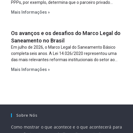
PPPs, por exemplo, determina que o parceiro privado
constitua uma SPE para implantar e gerir o
Mais Informações »
empreendimento. Ou seja, a suposta “fraude à licitação” é
um requisito legal da operação. Na Lei de Concessões, a
figura é facultativa e sujeita a uma escolha racional de
Os avanços e os desafios do Marco Legal do
projeto a projeto.
Saneamento no Brasil
Em julho de 2026, o Marco Legal do Saneamento Básico
completa seis anos. A Lei 14.026/2020 representou uma
das mais relevantes reformas institucionais do setor ao
estabelecer metas claras para a universalização dos
Mais Informações »
serviços, ampliar a participação da iniciativa privada,
fortalecer o papel regulador da Agência Nacional de Águas
e Saneamento Básico (ANA) e criar mecanismos voltados
à segurança jurídica dos contratos.
Sobre Nós
Como mostrar o que acontece e o que acontecerá para