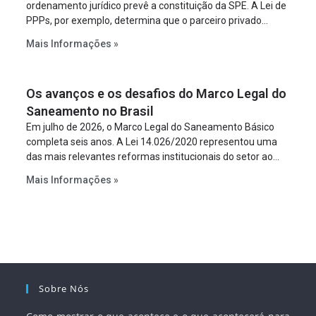
ordenamento jurídico prevê a constituição da SPE. A Lei de
PPPs, por exemplo, determina que o parceiro privado
constitua uma SPE para implantar e gerir o
Mais Informações »
empreendimento. Ou seja, a suposta “fraude à licitação” é
um requisito legal da operação. Na Lei de Concessões, a
figura é facultativa e sujeita a uma escolha racional de
Os avanços e os desafios do Marco Legal do
projeto a projeto.
Saneamento no Brasil
Em julho de 2026, o Marco Legal do Saneamento Básico
completa seis anos. A Lei 14.026/2020 representou uma
das mais relevantes reformas institucionais do setor ao
estabelecer metas claras para a universalização dos
Mais Informações »
serviços, ampliar a participação da iniciativa privada,
fortalecer o papel regulador da Agência Nacional de Águas
e Saneamento Básico (ANA) e criar mecanismos voltados
à segurança jurídica dos contratos.
Sobre Nós