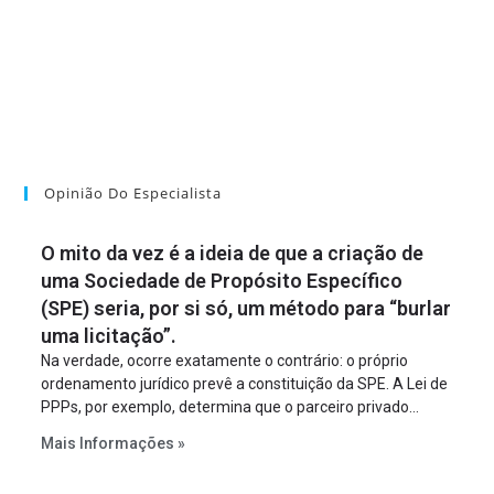
Opinião Do Especialista
O mito da vez é a ideia de que a criação de
uma Sociedade de Propósito Específico
(SPE) seria, por si só, um método para “burlar
uma licitação”.
Na verdade, ocorre exatamente o contrário: o próprio
ordenamento jurídico prevê a constituição da SPE. A Lei de
PPPs, por exemplo, determina que o parceiro privado
constitua uma SPE para implantar e gerir o
Mais Informações »
empreendimento. Ou seja, a suposta “fraude à licitação” é
um requisito legal da operação. Na Lei de Concessões, a