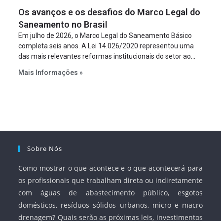
figura é facultativa e sujeita a uma escolha racional de
Os avanços e os desafios do Marco Legal do
projeto a projeto.
Saneamento no Brasil
Em julho de 2026, o Marco Legal do Saneamento Básico
completa seis anos. A Lei 14.026/2020 representou uma
das mais relevantes reformas institucionais do setor ao
estabelecer metas claras para a universalização dos
Mais Informações »
serviços, ampliar a participação da iniciativa privada,
fortalecer o papel regulador da Agência Nacional de Águas
e Saneamento Básico (ANA) e criar mecanismos voltados
à segurança jurídica dos contratos.
Sobre Nós
Como mostrar o que acontece e o que acontecerá para
os profissionais que trabalham direta ou indiretamente
com águas de abastecimento público, esgotos
domésticos, resíduos sólidos urbanos, micro e macro
drenagem? Quais serão as próximas leis, investimentos