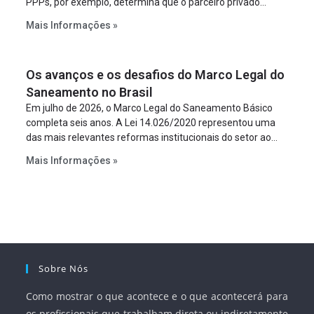
PPPs, por exemplo, determina que o parceiro privado
constitua uma SPE para implantar e gerir o
Mais Informações »
empreendimento. Ou seja, a suposta “fraude à licitação” é
um requisito legal da operação. Na Lei de Concessões, a
figura é facultativa e sujeita a uma escolha racional de
Os avanços e os desafios do Marco Legal do
projeto a projeto.
Saneamento no Brasil
Em julho de 2026, o Marco Legal do Saneamento Básico
completa seis anos. A Lei 14.026/2020 representou uma
das mais relevantes reformas institucionais do setor ao
estabelecer metas claras para a universalização dos
Mais Informações »
serviços, ampliar a participação da iniciativa privada,
fortalecer o papel regulador da Agência Nacional de Águas
e Saneamento Básico (ANA) e criar mecanismos voltados
à segurança jurídica dos contratos.
Sobre Nós
Como mostrar o que acontece e o que acontecerá para
os profissionais que trabalham direta ou indiretamente