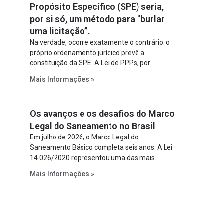
Propósito Específico (SPE) seria,
por si só, um método para “burlar
uma licitação”.
Na verdade, ocorre exatamente o contrário: o
próprio ordenamento jurídico prevê a
constituição da SPE. A Lei de PPPs, por
exemplo, determina que o parceiro privado
Mais Informações »
constitua uma SPE para implantar e gerir o
empreendimento. Ou seja, a suposta “fraude à
licitação” é um requisito legal da operação. Na
Os avanços e os desafios do Marco
Lei de Concessões, a figura é facultativa e
sujeita a uma escolha racional de projeto a
Legal do Saneamento no Brasil
projeto.
Em julho de 2026, o Marco Legal do
Saneamento Básico completa seis anos. A Lei
14.026/2020 representou uma das mais
relevantes reformas institucionais do setor ao
Mais Informações »
estabelecer metas claras para a
universalização dos serviços, ampliar a
participação da iniciativa privada, fortalecer o
papel regulador da Agência Nacional de Águas
e Saneamento Básico (ANA) e criar