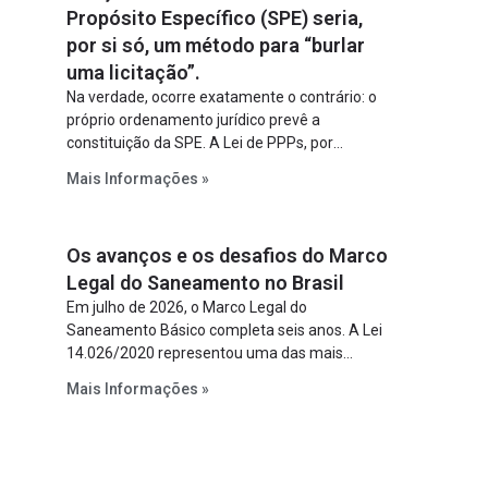
Propósito Específico (SPE) seria,
por si só, um método para “burlar
uma licitação”.
Na verdade, ocorre exatamente o contrário: o
próprio ordenamento jurídico prevê a
constituição da SPE. A Lei de PPPs, por
exemplo, determina que o parceiro privado
Mais Informações »
constitua uma SPE para implantar e gerir o
empreendimento. Ou seja, a suposta “fraude à
licitação” é um requisito legal da operação. Na
Os avanços e os desafios do Marco
Lei de Concessões, a figura é facultativa e
sujeita a uma escolha racional de projeto a
Legal do Saneamento no Brasil
projeto.
Em julho de 2026, o Marco Legal do
Saneamento Básico completa seis anos. A Lei
14.026/2020 representou uma das mais
relevantes reformas institucionais do setor ao
Mais Informações »
estabelecer metas claras para a
universalização dos serviços, ampliar a
participação da iniciativa privada, fortalecer o
papel regulador da Agência Nacional de Águas