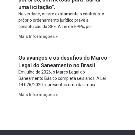
uma licitação”.
Na verdade, ocorre exatamente o contrário: o
próprio ordenamento jurídico prevê a
constituição da SPE. A Lei de PPPs, por
exemplo, determina que o parceiro privado
Mais Informações »
constitua uma SPE para implantar e gerir o
empreendimento. Ou seja, a suposta “fraude à
licitação” é um requisito legal da operação. Na
Os avanços e os desafios do Marco
Lei de Concessões, a figura é facultativa e
sujeita a uma escolha racional de projeto a
Legal do Saneamento no Brasil
projeto.
Em julho de 2026, o Marco Legal do
Saneamento Básico completa seis anos. A Lei
14.026/2020 representou uma das mais
relevantes reformas institucionais do setor ao
Mais Informações »
estabelecer metas claras para a
universalização dos serviços, ampliar a
participação da iniciativa privada, fortalecer o
papel regulador da Agência Nacional de Águas
e Saneamento Básico (ANA) e criar
mecanismos voltados à segurança jurídica dos