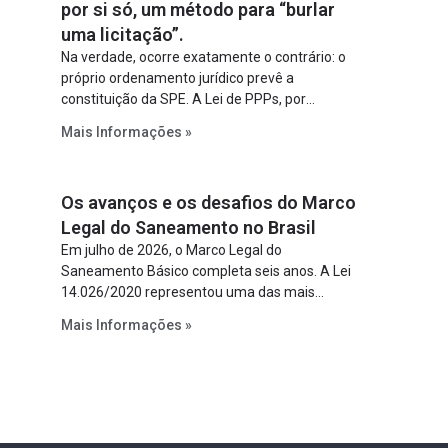
por si só, um método para “burlar
uma licitação”.
Na verdade, ocorre exatamente o contrário: o
próprio ordenamento jurídico prevê a
constituição da SPE. A Lei de PPPs, por
exemplo, determina que o parceiro privado
Mais Informações »
constitua uma SPE para implantar e gerir o
empreendimento. Ou seja, a suposta “fraude à
licitação” é um requisito legal da operação. Na
Os avanços e os desafios do Marco
Lei de Concessões, a figura é facultativa e
sujeita a uma escolha racional de projeto a
Legal do Saneamento no Brasil
projeto.
Em julho de 2026, o Marco Legal do
Saneamento Básico completa seis anos. A Lei
14.026/2020 representou uma das mais
relevantes reformas institucionais do setor ao
Mais Informações »
estabelecer metas claras para a
universalização dos serviços, ampliar a
participação da iniciativa privada, fortalecer o
papel regulador da Agência Nacional de Águas
e Saneamento Básico (ANA) e criar
mecanismos voltados à segurança jurídica dos