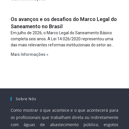
empreendimento. Ou seja, a suposta “fraude à licitação” é
um requisito legal da operação. Na Lei de Concessões, a
figura é facultativa e sujeita a uma escolha racional de
Os avanços e os desafios do Marco Legal do
projeto a projeto.
Saneamento no Brasil
Em julho de 2026, o Marco Legal do Saneamento Básico
completa seis anos. A Lei 14.026/2020 representou uma
das mais relevantes reformas institucionais do setor ao
estabelecer metas claras para a universalização dos
Mais Informações »
serviços, ampliar a participação da iniciativa privada,
fortalecer o papel regulador da Agência Nacional de Águas
e Saneamento Básico (ANA) e criar mecanismos voltados
à segurança jurídica dos contratos.
Sobre Nós
Como mostrar o que acontece e o que acontecerá para
os profissionais que trabalham direta ou indiretamente
com águas de abastecimento público, esgotos