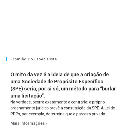
Opinião Do Especialista
O mito da vez é a ideia de que a criação de
uma Sociedade de Propósito Específico
(SPE) seria, por si só, um método para “burlar
uma licitação”.
Na verdade, ocorre exatamente o contrário: o próprio
ordenamento jurídico prevê a constituição da SPE. A Lei de
PPPs, por exemplo, determina que o parceiro privado
constitua uma SPE para implantar e gerir o
Mais Informações »
empreendimento. Ou seja, a suposta “fraude à licitação” é