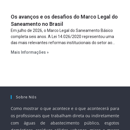
um requisito legal da operação. Na Lei de Concessões, a
figura é facultativa e sujeita a uma escolha racional de
Os avanços e os desafios do Marco Legal do
projeto a projeto.
Saneamento no Brasil
Em julho de 2026, o Marco Legal do Saneamento Básico
completa seis anos. A Lei 14.026/2020 representou uma
das mais relevantes reformas institucionais do setor ao
estabelecer metas claras para a universalização dos
Mais Informações »
serviços, ampliar a participação da iniciativa privada,
fortalecer o papel regulador da Agência Nacional de Águas
e Saneamento Básico (ANA) e criar mecanismos voltados
à segurança jurídica dos contratos.
Sobre Nós
Como mostrar o que acontece e o que acontecerá para
os profissionais que trabalham direta ou indiretamente
com águas de abastecimento público, esgotos