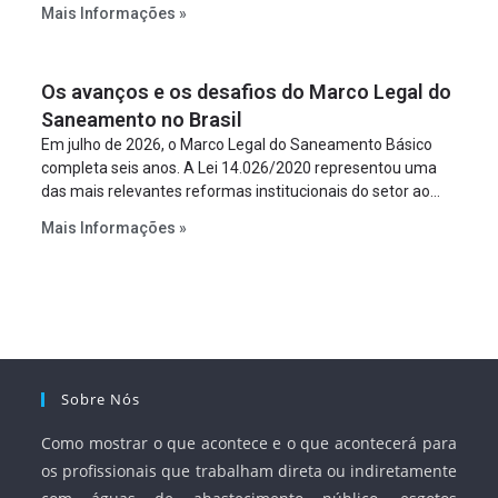
constitua uma SPE para implantar e gerir o
Mais Informações »
empreendimento. Ou seja, a suposta “fraude à licitação” é
um requisito legal da operação. Na Lei de Concessões, a
figura é facultativa e sujeita a uma escolha racional de
Os avanços e os desafios do Marco Legal do
projeto a projeto.
Saneamento no Brasil
Em julho de 2026, o Marco Legal do Saneamento Básico
completa seis anos. A Lei 14.026/2020 representou uma
das mais relevantes reformas institucionais do setor ao
estabelecer metas claras para a universalização dos
Mais Informações »
serviços, ampliar a participação da iniciativa privada,
fortalecer o papel regulador da Agência Nacional de Águas
e Saneamento Básico (ANA) e criar mecanismos voltados
à segurança jurídica dos contratos.
Sobre Nós
Como mostrar o que acontece e o que acontecerá para
os profissionais que trabalham direta ou indiretamente