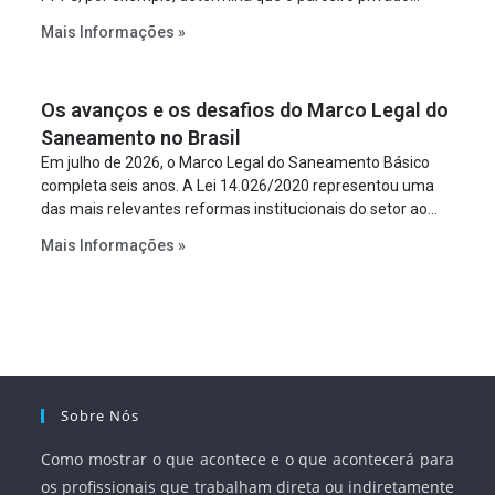
constitua uma SPE para implantar e gerir o
Mais Informações »
empreendimento. Ou seja, a suposta “fraude à licitação” é
um requisito legal da operação. Na Lei de Concessões, a
figura é facultativa e sujeita a uma escolha racional de
Os avanços e os desafios do Marco Legal do
projeto a projeto.
Saneamento no Brasil
Em julho de 2026, o Marco Legal do Saneamento Básico
completa seis anos. A Lei 14.026/2020 representou uma
das mais relevantes reformas institucionais do setor ao
estabelecer metas claras para a universalização dos
Mais Informações »
serviços, ampliar a participação da iniciativa privada,
fortalecer o papel regulador da Agência Nacional de Águas
e Saneamento Básico (ANA) e criar mecanismos voltados
à segurança jurídica dos contratos.
Sobre Nós
Como mostrar o que acontece e o que acontecerá para
os profissionais que trabalham direta ou indiretamente