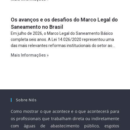
empreendimento. Ou seja, a suposta “fraude à licitação” é
um requisito legal da operação. Na Lei de Concessões, a
figura é facultativa e sujeita a uma escolha racional de
Os avanços e os desafios do Marco Legal do
projeto a projeto.
Saneamento no Brasil
Em julho de 2026, o Marco Legal do Saneamento Básico
completa seis anos. A Lei 14.026/2020 representou uma
das mais relevantes reformas institucionais do setor ao
estabelecer metas claras para a universalização dos
Mais Informações »
serviços, ampliar a participação da iniciativa privada,
fortalecer o papel regulador da Agência Nacional de Águas
e Saneamento Básico (ANA) e criar mecanismos voltados
à segurança jurídica dos contratos.
Sobre Nós
Como mostrar o que acontece e o que acontecerá para
os profissionais que trabalham direta ou indiretamente
com águas de abastecimento público, esgotos