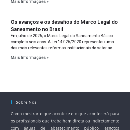
Mais Informações »
empreendimento. Ou seja, a suposta “fraude à licitação” é
um requisito legal da operação. Na Lei de Concessões, a
figura é facultativa e sujeita a uma escolha racional de
Os avanços e os desafios do Marco Legal do
projeto a projeto.
Saneamento no Brasil
Em julho de 2026, o Marco Legal do Saneamento Básico
completa seis anos. A Lei 14.026/2020 representou uma
das mais relevantes reformas institucionais do setor ao
estabelecer metas claras para a universalização dos
Mais Informações »
serviços, ampliar a participação da iniciativa privada,
fortalecer o papel regulador da Agência Nacional de Águas
e Saneamento Básico (ANA) e criar mecanismos voltados
à segurança jurídica dos contratos.
Sobre Nós
Como mostrar o que acontece e o que acontecerá para
os profissionais que trabalham direta ou indiretamente
com águas de abastecimento público, esgotos