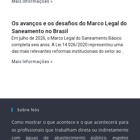
Mais Informações »
empreendimento. Ou seja, a suposta “fraude à licitação” é
um requisito legal da operação. Na Lei de Concessões, a
figura é facultativa e sujeita a uma escolha racional de
Os avanços e os desafios do Marco Legal do
projeto a projeto.
Saneamento no Brasil
Em julho de 2026, o Marco Legal do Saneamento Básico
completa seis anos. A Lei 14.026/2020 representou uma
das mais relevantes reformas institucionais do setor ao
estabelecer metas claras para a universalização dos
Mais Informações »
serviços, ampliar a participação da iniciativa privada,
fortalecer o papel regulador da Agência Nacional de Águas
e Saneamento Básico (ANA) e criar mecanismos voltados
à segurança jurídica dos contratos.
Sobre Nós
Como mostrar o que acontece e o que acontecerá para
os profissionais que trabalham direta ou indiretamente
com águas de abastecimento público, esgotos