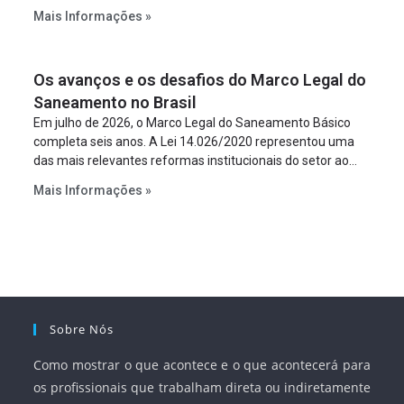
constitua uma SPE para implantar e gerir o
Mais Informações »
empreendimento. Ou seja, a suposta “fraude à licitação” é
um requisito legal da operação. Na Lei de Concessões, a
figura é facultativa e sujeita a uma escolha racional de
Os avanços e os desafios do Marco Legal do
projeto a projeto.
Saneamento no Brasil
Em julho de 2026, o Marco Legal do Saneamento Básico
completa seis anos. A Lei 14.026/2020 representou uma
das mais relevantes reformas institucionais do setor ao
estabelecer metas claras para a universalização dos
Mais Informações »
serviços, ampliar a participação da iniciativa privada,
fortalecer o papel regulador da Agência Nacional de Águas
e Saneamento Básico (ANA) e criar mecanismos voltados
à segurança jurídica dos contratos.
Sobre Nós
Como mostrar o que acontece e o que acontecerá para
os profissionais que trabalham direta ou indiretamente