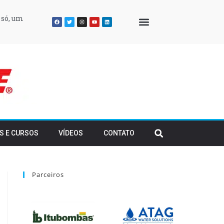
 só, um
QUEM SOMOS
S E CURSOS
VÍDEOS
CONTATO
Parceiros