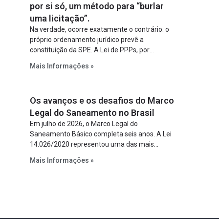
por si só, um método para “burlar
uma licitação”.
Na verdade, ocorre exatamente o contrário: o
próprio ordenamento jurídico prevê a
constituição da SPE. A Lei de PPPs, por
exemplo, determina que o parceiro privado
Mais Informações »
constitua uma SPE para implantar e gerir o
empreendimento. Ou seja, a suposta “fraude à
licitação” é um requisito legal da operação. Na
Os avanços e os desafios do Marco
Lei de Concessões, a figura é facultativa e
sujeita a uma escolha racional de projeto a
Legal do Saneamento no Brasil
projeto.
Em julho de 2026, o Marco Legal do
Saneamento Básico completa seis anos. A Lei
14.026/2020 representou uma das mais
relevantes reformas institucionais do setor ao
Mais Informações »
estabelecer metas claras para a
universalização dos serviços, ampliar a
participação da iniciativa privada, fortalecer o
papel regulador da Agência Nacional de Águas
e Saneamento Básico (ANA) e criar
mecanismos voltados à segurança jurídica dos