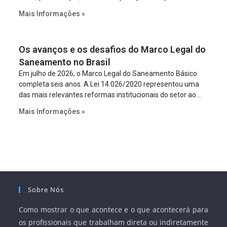
constitua uma SPE para implantar e gerir o
Mais Informações »
empreendimento. Ou seja, a suposta “fraude à licitação” é
um requisito legal da operação. Na Lei de Concessões, a
figura é facultativa e sujeita a uma escolha racional de
Os avanços e os desafios do Marco Legal do
projeto a projeto.
Saneamento no Brasil
Em julho de 2026, o Marco Legal do Saneamento Básico
completa seis anos. A Lei 14.026/2020 representou uma
das mais relevantes reformas institucionais do setor ao
estabelecer metas claras para a universalização dos
Mais Informações »
serviços, ampliar a participação da iniciativa privada,
fortalecer o papel regulador da Agência Nacional de Águas
e Saneamento Básico (ANA) e criar mecanismos voltados
à segurança jurídica dos contratos.
Sobre Nós
Como mostrar o que acontece e o que acontecerá para
os profissionais que trabalham direta ou indiretamente