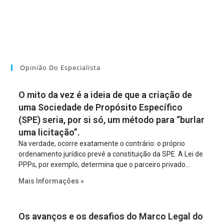
Opinião Do Especialista
O mito da vez é a ideia de que a criação de
uma Sociedade de Propósito Específico
(SPE) seria, por si só, um método para “burlar
uma licitação”.
Na verdade, ocorre exatamente o contrário: o próprio
ordenamento jurídico prevê a constituição da SPE. A Lei de
PPPs, por exemplo, determina que o parceiro privado
constitua uma SPE para implantar e gerir o
Mais Informações »
empreendimento. Ou seja, a suposta “fraude à licitação” é
um requisito legal da operação. Na Lei de Concessões, a
figura é facultativa e sujeita a uma escolha racional de
Os avanços e os desafios do Marco Legal do
projeto a projeto.