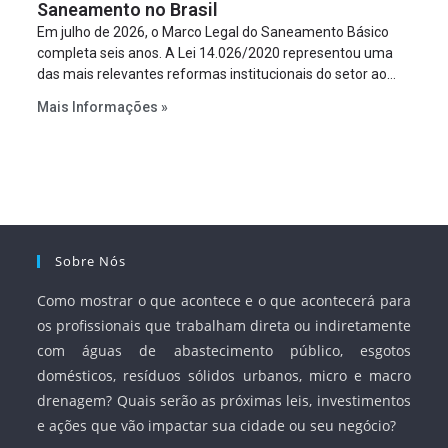
Saneamento no Brasil
Em julho de 2026, o Marco Legal do Saneamento Básico
completa seis anos. A Lei 14.026/2020 representou uma
das mais relevantes reformas institucionais do setor ao
estabelecer metas claras para a universalização dos
Mais Informações »
serviços, ampliar a participação da iniciativa privada,
fortalecer o papel regulador da Agência Nacional de Águas
e Saneamento Básico (ANA) e criar mecanismos voltados
à segurança jurídica dos contratos.
Sobre Nós
Como mostrar o que acontece e o que acontecerá para
os profissionais que trabalham direta ou indiretamente
com águas de abastecimento público, esgotos
domésticos, resíduos sólidos urbanos, micro e macro
drenagem? Quais serão as próximas leis, investimentos
e ações que vão impactar sua cidade ou seu negócio?