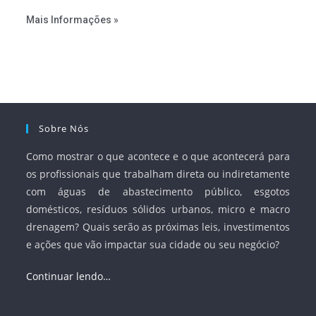
estabelecer metas claras para a universalização dos
Mais Informações »
serviços, ampliar a participação da iniciativa privada,
fortalecer o papel regulador da Agência Nacional de Águas
e Saneamento Básico (ANA) e criar mecanismos voltados
à segurança jurídica dos contratos.
Sobre Nós
Como mostrar o que acontece e o que acontecerá para
os profissionais que trabalham direta ou indiretamente
com águas de abastecimento público, esgotos
domésticos, resíduos sólidos urbanos, micro e macro
drenagem? Quais serão as próximas leis, investimentos
e ações que vão impactar sua cidade ou seu negócio?
Continuar lendo…