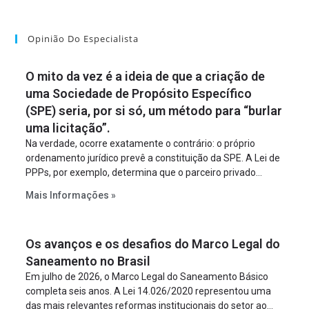
Opinião Do Especialista
O mito da vez é a ideia de que a criação de
uma Sociedade de Propósito Específico
(SPE) seria, por si só, um método para “burlar
uma licitação”.
Na verdade, ocorre exatamente o contrário: o próprio
ordenamento jurídico prevê a constituição da SPE. A Lei de
PPPs, por exemplo, determina que o parceiro privado
constitua uma SPE para implantar e gerir o
Mais Informações »
empreendimento. Ou seja, a suposta “fraude à licitação” é
um requisito legal da operação. Na Lei de Concessões, a
figura é facultativa e sujeita a uma escolha racional de
Os avanços e os desafios do Marco Legal do
projeto a projeto.
Saneamento no Brasil
Em julho de 2026, o Marco Legal do Saneamento Básico
completa seis anos. A Lei 14.026/2020 representou uma
das mais relevantes reformas institucionais do setor ao