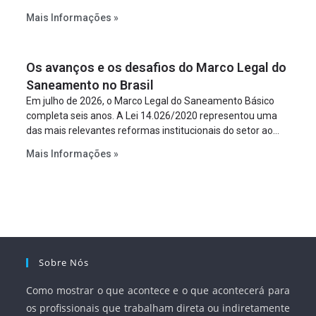
constitua uma SPE para implantar e gerir o
Mais Informações »
empreendimento. Ou seja, a suposta “fraude à licitação” é
um requisito legal da operação. Na Lei de Concessões, a
figura é facultativa e sujeita a uma escolha racional de
Os avanços e os desafios do Marco Legal do
projeto a projeto.
Saneamento no Brasil
Em julho de 2026, o Marco Legal do Saneamento Básico
completa seis anos. A Lei 14.026/2020 representou uma
das mais relevantes reformas institucionais do setor ao
estabelecer metas claras para a universalização dos
Mais Informações »
serviços, ampliar a participação da iniciativa privada,
fortalecer o papel regulador da Agência Nacional de Águas
e Saneamento Básico (ANA) e criar mecanismos voltados
à segurança jurídica dos contratos.
Sobre Nós
Como mostrar o que acontece e o que acontecerá para
os profissionais que trabalham direta ou indiretamente