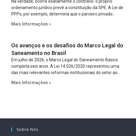
Na verdade, ocorre exatamente o contrário: o próprio
ordenamento jurídico prevê a constituição da SPE. A Lei de
PPPs, por exemplo, determina que o parceiro privado
constitua uma SPE para implantar e gerir o
Mais Informações »
empreendimento. Ou seja, a suposta “fraude à licitação” é
um requisito legal da operação. Na Lei de Concessões, a
figura é facultativa e sujeita a uma escolha racional de
Os avanços e os desafios do Marco Legal do
projeto a projeto.
Saneamento no Brasil
Em julho de 2026, o Marco Legal do Saneamento Básico
completa seis anos. A Lei 14.026/2020 representou uma
das mais relevantes reformas institucionais do setor ao
estabelecer metas claras para a universalização dos
Mais Informações »
serviços, ampliar a participação da iniciativa privada,
fortalecer o papel regulador da Agência Nacional de Águas
e Saneamento Básico (ANA) e criar mecanismos voltados
à segurança jurídica dos contratos.
Sobre Nós