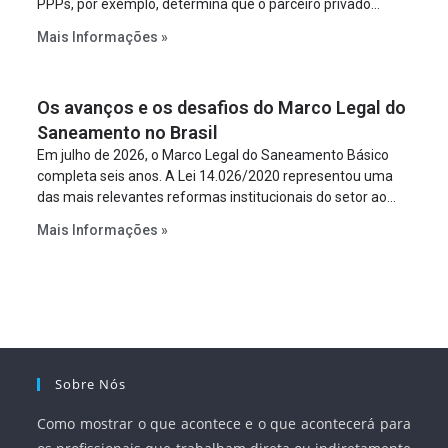
PPPs, por exemplo, determina que o parceiro privado
constitua uma SPE para implantar e gerir o
Mais Informações »
empreendimento. Ou seja, a suposta “fraude à licitação” é
um requisito legal da operação. Na Lei de Concessões, a
figura é facultativa e sujeita a uma escolha racional de
Os avanços e os desafios do Marco Legal do
projeto a projeto.
Saneamento no Brasil
Em julho de 2026, o Marco Legal do Saneamento Básico
completa seis anos. A Lei 14.026/2020 representou uma
das mais relevantes reformas institucionais do setor ao
estabelecer metas claras para a universalização dos
Mais Informações »
serviços, ampliar a participação da iniciativa privada,
fortalecer o papel regulador da Agência Nacional de Águas
e Saneamento Básico (ANA) e criar mecanismos voltados
à segurança jurídica dos contratos.
Sobre Nós
Como mostrar o que acontece e o que acontecerá para