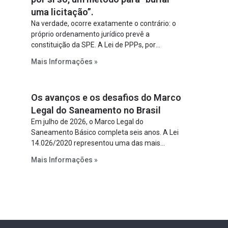
uma licitação”.
Na verdade, ocorre exatamente o contrário: o
próprio ordenamento jurídico prevê a
constituição da SPE. A Lei de PPPs, por
exemplo, determina que o parceiro privado
Mais Informações »
constitua uma SPE para implantar e gerir o
empreendimento. Ou seja, a suposta “fraude à
licitação” é um requisito legal da operação. Na
Os avanços e os desafios do Marco
Lei de Concessões, a figura é facultativa e
sujeita a uma escolha racional de projeto a
Legal do Saneamento no Brasil
projeto.
Em julho de 2026, o Marco Legal do
Saneamento Básico completa seis anos. A Lei
14.026/2020 representou uma das mais
relevantes reformas institucionais do setor ao
Mais Informações »
estabelecer metas claras para a
universalização dos serviços, ampliar a
participação da iniciativa privada, fortalecer o
papel regulador da Agência Nacional de Águas
e Saneamento Básico (ANA) e criar
mecanismos voltados à segurança jurídica dos