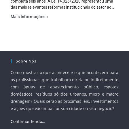
completa seis anos. A Lei 14.026/2020 representou uma
das mais relevantes reformas institucionais do setor ao
estabelecer metas claras para a universalização dos
Mais Informações »
serviços, ampliar a participação da iniciativa privada,
fortalecer o papel regulador da Agência Nacional de Águas
e Saneamento Básico (ANA) e criar mecanismos voltados
à segurança jurídica dos contratos.
Sobre Nós
Como mostrar o que acontece e o que acontecerá para
os profissionais que trabalham direta ou indiretamente
com águas de abastecimento público, esgotos
domésticos, resíduos sólidos urbanos, micro e macro
drenagem? Quais serão as próximas leis, investimentos
e ações que vão impactar sua cidade ou seu negócio?
Continuar lendo…