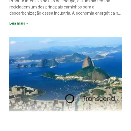
Produto intensivo no uso de energia, o alumínio tem na
reciclagem um dos principais caminhos para a
descarbonização dessa indústria. A economia energética na
fabricação chega a 95% com o reaproveitamento do
Leia mais »
material. A produção de um alumínio mais limpo, no entanto,
tem esbarrado em dificuldade de acesso ao seu principal
insumo, a sucata, devido, sobretudo, ao interesse chinês
pela matéria-prima.