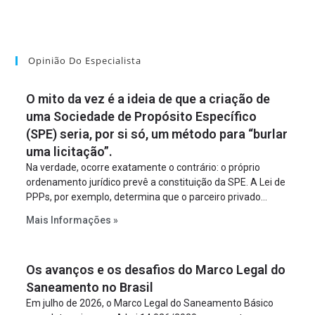
Opinião Do Especialista
O mito da vez é a ideia de que a criação de
uma Sociedade de Propósito Específico
(SPE) seria, por si só, um método para “burlar
uma licitação”.
Na verdade, ocorre exatamente o contrário: o próprio
ordenamento jurídico prevê a constituição da SPE. A Lei de
PPPs, por exemplo, determina que o parceiro privado
constitua uma SPE para implantar e gerir o
Mais Informações »
empreendimento. Ou seja, a suposta “fraude à licitação” é
um requisito legal da operação. Na Lei de Concessões, a
figura é facultativa e sujeita a uma escolha racional de
Os avanços e os desafios do Marco Legal do
projeto a projeto.
Saneamento no Brasil
Em julho de 2026, o Marco Legal do Saneamento Básico