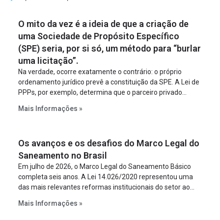
O mito da vez é a ideia de que a criação de
uma Sociedade de Propósito Específico
(SPE) seria, por si só, um método para “burlar
uma licitação”.
Na verdade, ocorre exatamente o contrário: o próprio
ordenamento jurídico prevê a constituição da SPE. A Lei de
PPPs, por exemplo, determina que o parceiro privado
constitua uma SPE para implantar e gerir o
Mais Informações »
empreendimento. Ou seja, a suposta “fraude à licitação” é
um requisito legal da operação. Na Lei de Concessões, a
figura é facultativa e sujeita a uma escolha racional de
Os avanços e os desafios do Marco Legal do
projeto a projeto.
Saneamento no Brasil
Em julho de 2026, o Marco Legal do Saneamento Básico
completa seis anos. A Lei 14.026/2020 representou uma
das mais relevantes reformas institucionais do setor ao
estabelecer metas claras para a universalização dos
Mais Informações »
serviços, ampliar a participação da iniciativa privada,
fortalecer o papel regulador da Agência Nacional de Águas