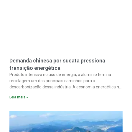
Demanda chinesa por sucata pressiona
transição energética
Produto intensivo no uso de energia, o alumínio tem na
reciclagem um dos principais caminhos para a
descarbonização dessa indústria. A economia energética na
fabricação chega a 95% com o reaproveitamento do
Leia mais »
material. A produção de um alumínio mais limpo, no entanto,
tem esbarrado em dificuldade de acesso ao seu principal
insumo, a sucata, devido, sobretudo, ao interesse chinês
pela matéria-prima.