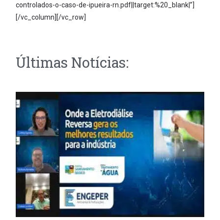
controlados-o-caso-de-ipueira-rn.pdf||target:%20_blank|”]
[/vc_column][/vc_row]
Últimas Notícias: