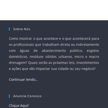
e Saneamento Básico (ANA) e criar mecanismos voltados
à segurança jurídica dos contratos.
Sobre Nós
Como mostrar o que acontece e o que acontecerá para
os profissionais que trabalham direta ou indiretamente
com águas de abastecimento público, esgotos
domésticos, resíduos sólidos urbanos, micro e macro
drenagem? Quais serão as próximas leis, investimentos
e ações que vão impactar sua cidade ou seu negócio?
Continuar lendo…
Anuncie Conosco
Clique Aqui!