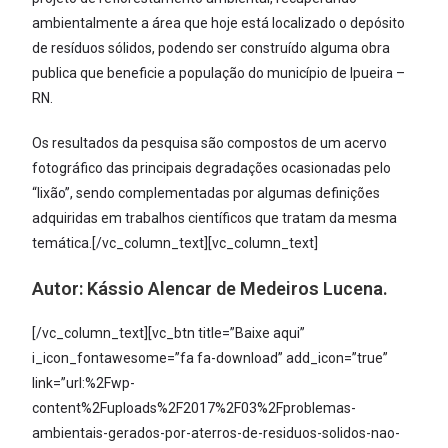
ambientalmente a área que hoje está localizado o depósito
de resíduos sólidos, podendo ser construído alguma obra
publica que beneficie a população do município de Ipueira –
RN.
Os resultados da pesquisa são compostos de um acervo
fotográfico das principais degradações ocasionadas pelo
“lixão”, sendo complementadas por algumas definições
adquiridas em trabalhos científicos que tratam da mesma
temática.[/vc_column_text][vc_column_text]
Autor:
Kássio Alencar de Medeiros Lucena.
[/vc_column_text][vc_btn title=”Baixe aqui”
i_icon_fontawesome=”fa fa-download” add_icon=”true”
link=”url:%2Fwp-
content%2Fuploads%2F2017%2F03%2Fproblemas-
ambientais-gerados-por-aterros-de-residuos-solidos-nao-