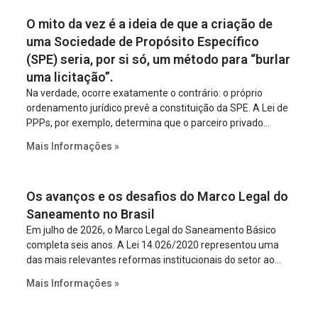
O mito da vez é a ideia de que a criação de
uma Sociedade de Propósito Específico
(SPE) seria, por si só, um método para “burlar
uma licitação”.
Na verdade, ocorre exatamente o contrário: o próprio
ordenamento jurídico prevê a constituição da SPE. A Lei de
PPPs, por exemplo, determina que o parceiro privado
constitua uma SPE para implantar e gerir o
Mais Informações »
empreendimento. Ou seja, a suposta “fraude à licitação” é
um requisito legal da operação. Na Lei de Concessões, a
figura é facultativa e sujeita a uma escolha racional de
Os avanços e os desafios do Marco Legal do
projeto a projeto.
Saneamento no Brasil
Em julho de 2026, o Marco Legal do Saneamento Básico
completa seis anos. A Lei 14.026/2020 representou uma
das mais relevantes reformas institucionais do setor ao
estabelecer metas claras para a universalização dos
Mais Informações »
serviços, ampliar a participação da iniciativa privada,
fortalecer o papel regulador da Agência Nacional de Águas