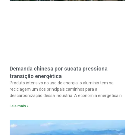
Demanda chinesa por sucata pressiona
transição energética
Produto intensivo no uso de energia, o alumínio tem na
reciclagem um dos principais caminhos para a
descarbonização dessa indústria. A economia energética na
fabricação chega a 95% com o reaproveitamento do
Leia mais »
material. A produção de um alumínio mais limpo, no entanto,
tem esbarrado em dificuldade de acesso ao seu principal
insumo, a sucata, devido, sobretudo, ao interesse chinês
pela matéria-prima.