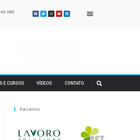
 só, um
QUEM SOMOS
S E CURSOS
VÍDEOS
CONTATO
Parceiros