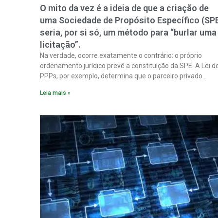
O mito da vez é a ideia de que a criação de
uma Sociedade de Propósito Específico (SP
seria, por si só, um método para “burlar uma
licitação”.
Na verdade, ocorre exatamente o contrário: o próprio
ordenamento jurídico prevê a constituição da SPE. A Lei d
PPPs, por exemplo, determina que o parceiro privado
constitua uma SPE para implantar e gerir o
Leia mais »
empreendimento. Ou seja, a suposta “fraude à licitação” é
um requisito legal da operação. Na Lei de Concessões, a
figura é facultativa e sujeita a uma escolha racional de
projeto a projeto.