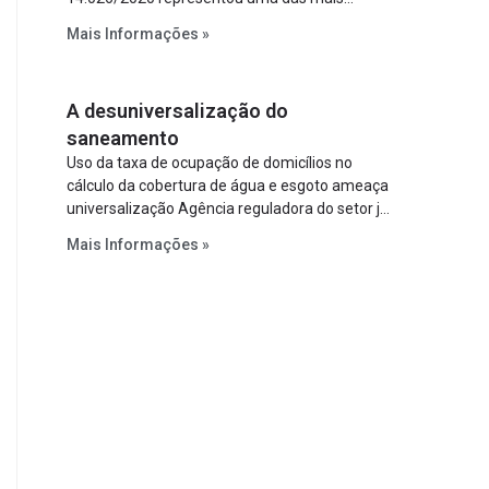
relevantes reformas institucionais do setor ao
Mais Informações »
estabelecer metas claras para a
universalização dos serviços, ampliar a
participação da iniciativa privada, fortalecer o
A desuniversalização do
papel regulador da Agência Nacional de Águas
e Saneamento Básico (ANA) e criar
saneamento
mecanismos voltados à segurança jurídica dos
Uso da taxa de ocupação de domicílios no
contratos.
cálculo da cobertura de água e esgoto ameaça
universalização Agência reguladora do setor já
prevê cálculo que mede infraestrutura em vez
Mais Informações »
de variável demográfica.