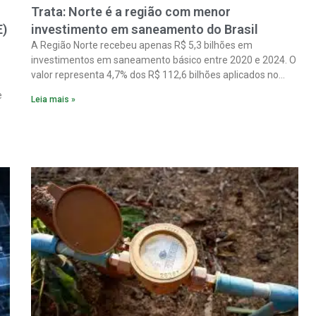
Trata: Norte é a região com menor
E)
investimento em saneamento do Brasil
A Região Norte recebeu apenas R$ 5,3 bilhões em
investimentos em saneamento básico entre 2020 e 2024. O
valor representa 4,7% dos R$ 112,6 bilhões aplicados no
país no período. Os dados são de um estudo do Instituto
e
Leia mais »
Trata Brasil em parceria com a GO Associados.