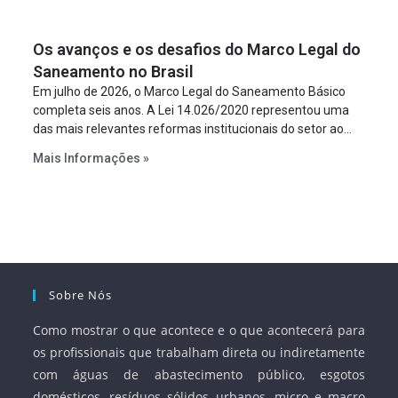
um requisito legal da operação. Na Lei de Concessões, a
figura é facultativa e sujeita a uma escolha racional de
Os avanços e os desafios do Marco Legal do
projeto a projeto.
Saneamento no Brasil
Em julho de 2026, o Marco Legal do Saneamento Básico
completa seis anos. A Lei 14.026/2020 representou uma
das mais relevantes reformas institucionais do setor ao
estabelecer metas claras para a universalização dos
Mais Informações »
serviços, ampliar a participação da iniciativa privada,
fortalecer o papel regulador da Agência Nacional de Águas
e Saneamento Básico (ANA) e criar mecanismos voltados
à segurança jurídica dos contratos.
Sobre Nós
Como mostrar o que acontece e o que acontecerá para
os profissionais que trabalham direta ou indiretamente
com águas de abastecimento público, esgotos
domésticos, resíduos sólidos urbanos, micro e macro