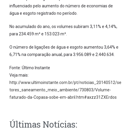
influenciado pelo aumento do número de economias de
água e esgoto registrado no período.
No acumulado do ano, os volumes subiram 3,11% e 4,14%,
para 234.459 m³ e 153.023 m³.
O número de ligações de água e esgoto aumentou 3,64% e
6,71% na comparação anual, para 3.956.089 e 2.440.634.
Fonte: Último Instante
Veja mais:
http://www.ultimoinstante.com.br/pt/noticias_20140512/se
tores_saneamento_meio_ambiente/730803/Volume-
faturado-da-Copasa-sobe-em-abril.htm#axzz31ZXErdos
Últimas Notícias: