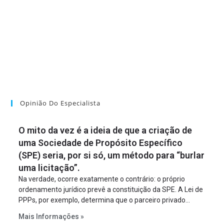
Opinião Do Especialista
O mito da vez é a ideia de que a criação de
uma Sociedade de Propósito Específico
(SPE) seria, por si só, um método para “burlar
uma licitação”.
Na verdade, ocorre exatamente o contrário: o próprio
ordenamento jurídico prevê a constituição da SPE. A Lei de
PPPs, por exemplo, determina que o parceiro privado
constitua uma SPE para implantar e gerir o
Mais Informações »
empreendimento. Ou seja, a suposta “fraude à licitação” é