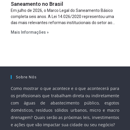
Saneamento no Brasil
Em julho de 2026, o Marco Legal do Saneamento Básico
completa seis anos. A Lei 14.026/2020 representou uma
das mais relevantes reformas institucionais do setor ao
estabelecer metas claras para a universalização dos
Mais Informações »
serviços, ampliar a participação da iniciativa privada,
fortalecer o papel regulador da Agência Nacional de Águas
e Saneamento Básico (ANA) e criar mecanismos voltados
à segurança jurídica dos contratos.
Sobre Nós
Como mostrar o que acontece e o que acontecerá para
os profissionais que trabalham direta ou indiretamente
com águas de abastecimento público, esgotos
domésticos, resíduos sólidos urbanos, micro e macro
drenagem? Quais serão as próximas leis, investimentos
e ações que vão impactar sua cidade ou seu negócio?