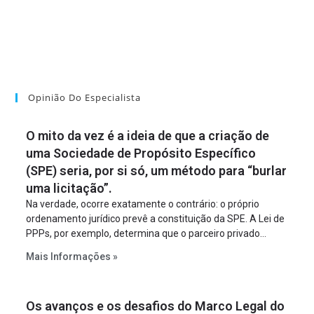
Opinião Do Especialista
O mito da vez é a ideia de que a criação de
uma Sociedade de Propósito Específico
(SPE) seria, por si só, um método para “burlar
uma licitação”.
Na verdade, ocorre exatamente o contrário: o próprio
ordenamento jurídico prevê a constituição da SPE. A Lei de
PPPs, por exemplo, determina que o parceiro privado
constitua uma SPE para implantar e gerir o
Mais Informações »
empreendimento. Ou seja, a suposta “fraude à licitação” é
um requisito legal da operação. Na Lei de Concessões, a
figura é facultativa e sujeita a uma escolha racional de
Os avanços e os desafios do Marco Legal do
projeto a projeto.