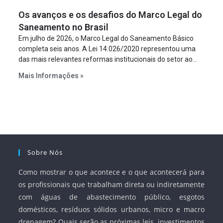
figura é facultativa e sujeita a uma escolha racional de
Os avanços e os desafios do Marco Legal do
projeto a projeto.
Saneamento no Brasil
Em julho de 2026, o Marco Legal do Saneamento Básico
completa seis anos. A Lei 14.026/2020 representou uma
das mais relevantes reformas institucionais do setor ao
estabelecer metas claras para a universalização dos
Mais Informações »
serviços, ampliar a participação da iniciativa privada,
fortalecer o papel regulador da Agência Nacional de Águas
e Saneamento Básico (ANA) e criar mecanismos voltados
à segurança jurídica dos contratos.
Sobre Nós
Como mostrar o que acontece e o que acontecerá para
os profissionais que trabalham direta ou indiretamente
com águas de abastecimento público, esgotos
domésticos, resíduos sólidos urbanos, micro e macro
drenagem? Quais serão as próximas leis, investimentos