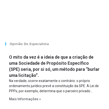
Opinião Do Especialista
O mito da vez é a ideia de que a criação de
uma Sociedade de Propósito Específico
(SPE) seria, por si só, um método para “burlar
uma licitação”.
Na verdade, ocorre exatamente o contrário: o próprio
ordenamento jurídico prevê a constituição da SPE. A Lei de
PPPs, por exemplo, determina que o parceiro privado
constitua uma SPE para implantar e gerir o
Mais Informações »
empreendimento. Ou seja, a suposta “fraude à licitação” é
um requisito legal da operação. Na Lei de Concessões, a