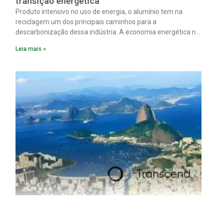
transição energética
Produto intensivo no uso de energia, o alumínio tem na
reciclagem um dos principais caminhos para a
descarbonização dessa indústria. A economia energética na
fabricação chega a 95% com o reaproveitamento do
Leia mais »
material. A produção de um alumínio mais limpo, no entanto,
tem esbarrado em dificuldade de acesso ao seu principal
insumo, a sucata, devido, sobretudo, ao interesse chinês
pela matéria-prima.